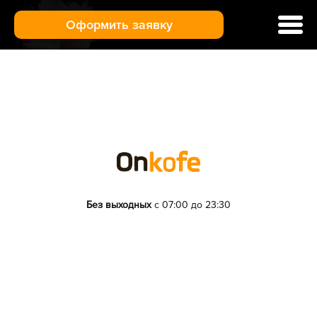
Оформить заявку
Ремонт кофемашин
Цены и услуги
Гарантия
Отзывы
Доставка и оплата
Москва
О нас
Без выходных
с 07:00 до 23:30
Контакты
+7 (495) 137-61-77