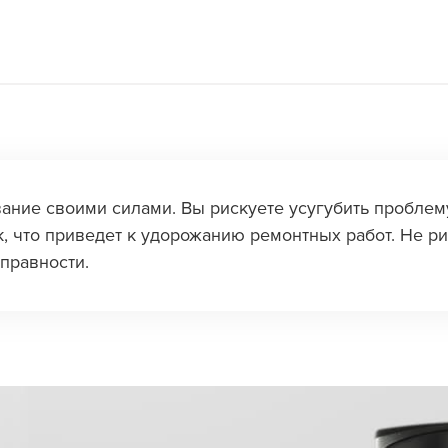
ые в бойлере. Если они перегорели – детали меняют. Нагрев
ание своими силами. Вы рискуете усугубить проблему
, что приведет к удорожанию ремонтных работ. Не ри
правности.