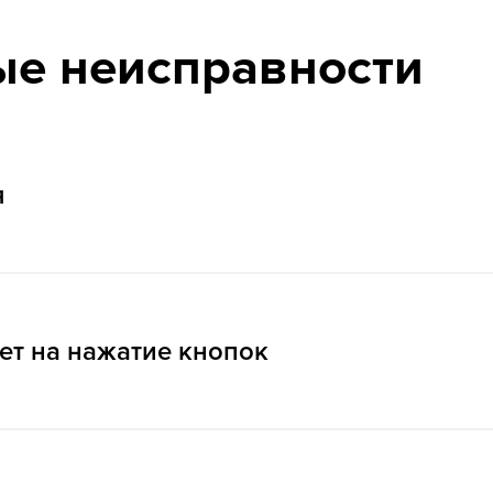
ые неисправности
я
 другой прибор. Если он не будет работать – замените розет
равна электронная плата, сгорел защитный предохранитель.
ет на нажатие кнопок
Ремонт платы управления:
00 ₽
от 1200 ₽
ть. Для этого понадобится снимать панель управления устр