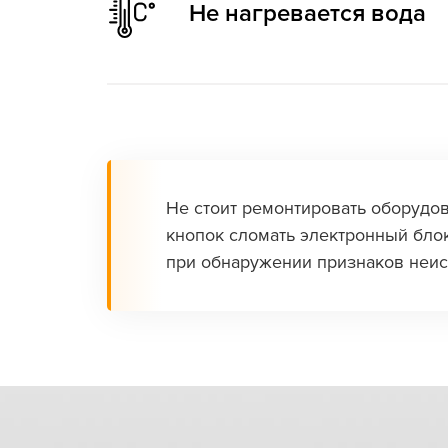
Не нагревается вода
Чистка кофемашины:
от 400 ₽
Воду в системе нагревают ТЭНы, установленн
Замена ТЭНа:
от 590 ₽
Не стоит ремонтировать оборудов
кнопок сломать электронный блок
при обнаружении признаков неис