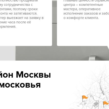
полностью продумали
Главные ценности сервисн
му сотрудничества с
центра – компетентные
ентами, поэтому сроки
мастера, оперативное
онта не затягиваются.
исполнение заказов и заб
тер выезжает на заявку в
о комфорте клиента.
ение часа после её
рмления.
йон Москвы
московья