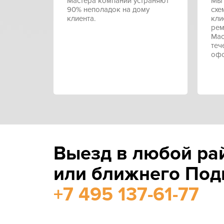
Мастера компании устраняют
Мы 
90% неполадок на дому
схе
клиента.
кли
рем
Мас
теч
офо
Выезд в любой ра
или ближнего Под
+7 495 137-61-77