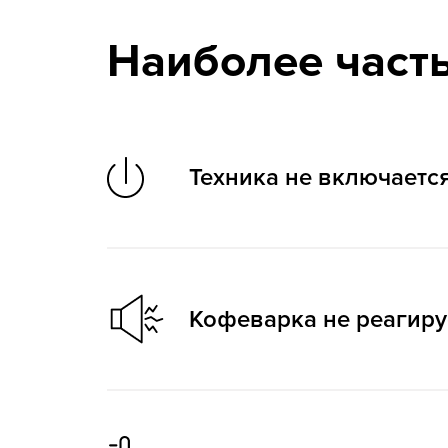
Наиболее част
Техника не включаетс
Сначала проверьте розетку. Подключите к ней
контакт внутри корпуса оборудования, неисп
Кофеварка не реагиру
Ремонт микровыключателя кофемашины:
от 9
Загрязнены контакты клавиш – их нужно чисти
профессионалу.