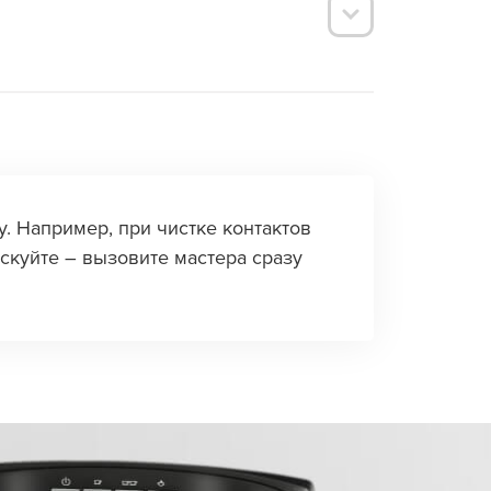
атели ломаются из-за накипи или износа.
. Например, при чистке контактов
скуйте – вызовите мастера сразу