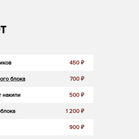
т
иков
450 ₽
ого блока
700 ₽
 накипи
500 ₽
облока
1 200 ₽
900 ₽