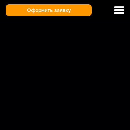
Оформить заявку
Ремонт кофемашин
Цены и услуги
Гарантия
Отзывы
Доставка и оплата
О нас
Контакты