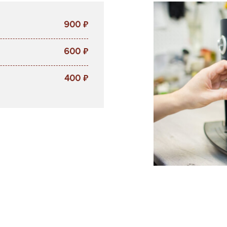
900
₽
600
₽
400
₽