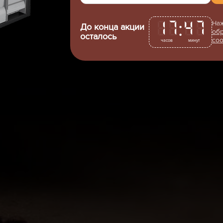
:
17
47
Наж
До конца акции
обр
осталось
соо
часов
минут