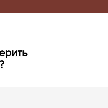
ерить
?