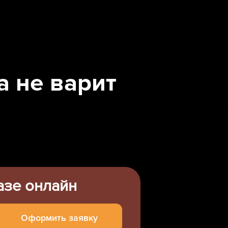
 не варит
азе онлайн