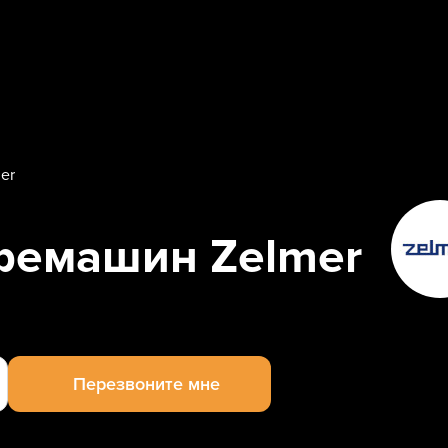
er
фемашин Zelmer