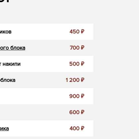
иков
450 ₽
ого блока
700 ₽
 накипи
500 ₽
облока
1 200 ₽
900 ₽
600 ₽
ика
400 ₽