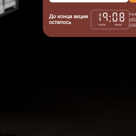
:
19
08
Наж
До конца акции
обр
осталось
соо
часов
минут