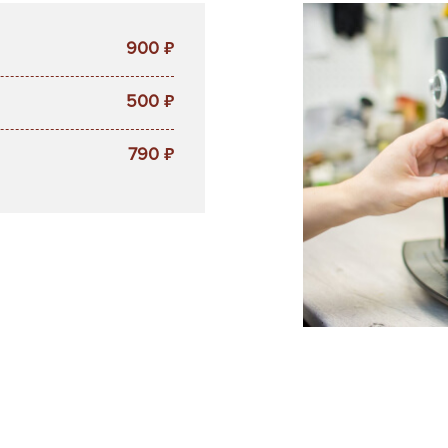
900
₽
500
₽
790
₽