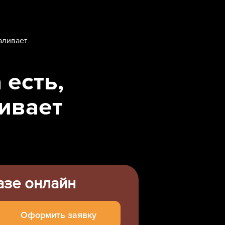
аливает
 есть,
ивает
азе онлайн