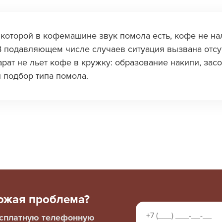
которой в кофемашине звук помола есть, кофе не нал
В подавляющем числе случаев ситуация вызвана отсу
рат не льет кофе в кружку: образование накипи, зас
 подбор типа помола.
хожая проблема?
есплатную телефонную