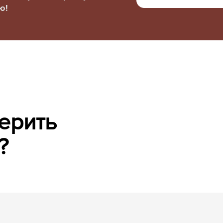
ю!
ерить
?