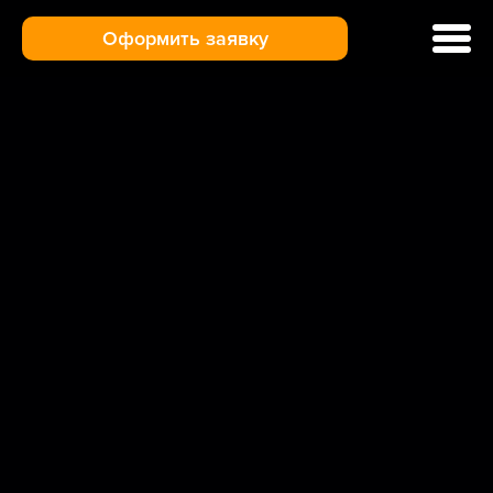
Оформить заявку
Ремонт кофемашин
Цены и услуги
Гарантия
Отзывы
Доставка и оплата
О нас
Контакты