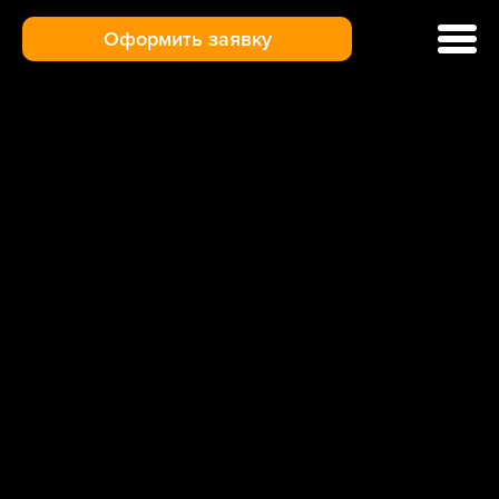
Оформить заявку
Ремонт кофемашин
Цены и услуги
Гарантия
Отзывы
Доставка и оплата
О нас
Контакты