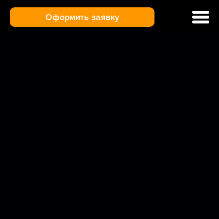
Оформить заявку
Ремонт кофемашин
Цены и услуги
Гарантия
Отзывы
Доставка и оплата
О нас
Контакты