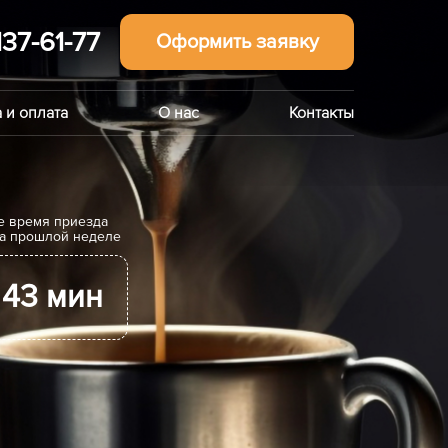
137-61-77
Оформить заявку
 и оплата
О нас
Контакты
е время приезда
на прошлой неделе
43 мин