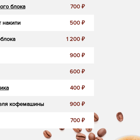
ого блока
700 ₽
 накипи
500 ₽
облока
1 200 ₽
900 ₽
600 ₽
ика
400 ₽
еля кофемашины
900 ₽
700 ₽