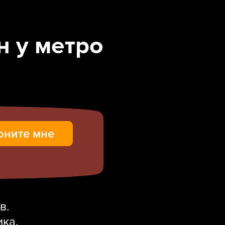
 у метро
в.
ика.