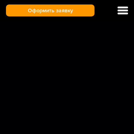
Оформить заявку
Ремонт кофемашин
Цены и услуги
Гарантия
Отзывы
Доставка и оплата
О нас
Контакты