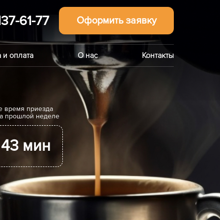
137-61-77
Оформить заявку
 и оплата
О нас
Контакты
е время приезда
на прошлой неделе
43 мин