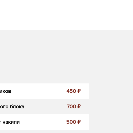
иков
450 ₽
ого блока
700 ₽
 накипи
500 ₽