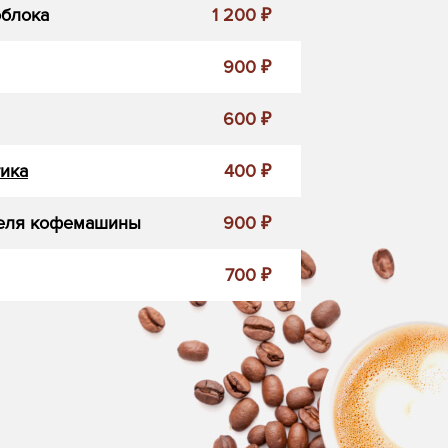
облока
1 200 ₽
900 ₽
600 ₽
ика
400 ₽
еля кофемашины
900 ₽
700 ₽