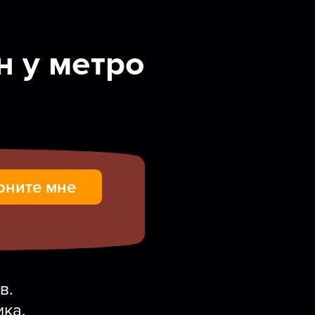
 у метро
в.
ика.