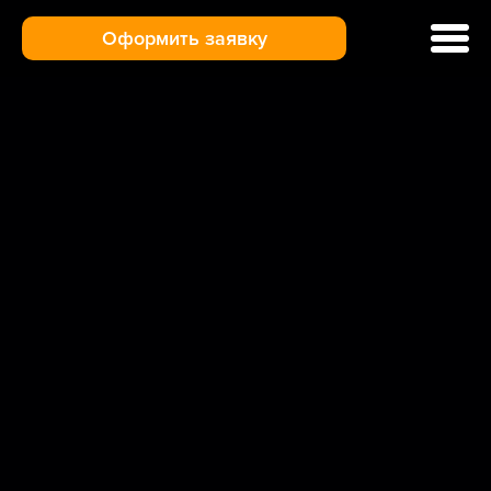
Оформить заявку
Ремонт кофемашин
Цены и услуги
Гарантия
Отзывы
Доставка и оплата
О нас
Контакты