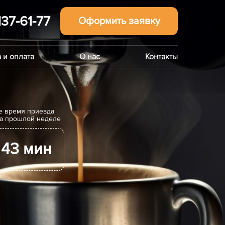
137-61-77
Оформить заявку
 и оплата
О нас
Контакты
е время приезда
на прошлой неделе
43 мин