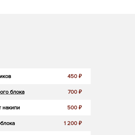
иков
450 ₽
ого блока
700 ₽
 накипи
500 ₽
облока
1 200 ₽